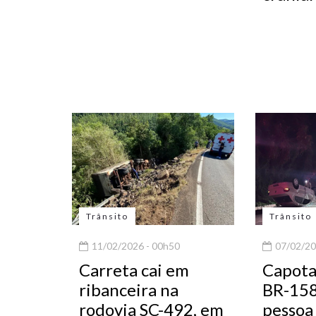
Trânsito
Trânsito
11/02/2026 - 00h50
07/02/20
Carreta cai em
Capot
ribanceira na
BR-158
rodovia SC-492, em
pessoa