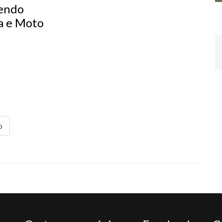
endo
a e Moto
o