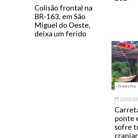
Colisão frontal na
BR-163, em São
Miguel do Oeste,
deixa um ferido
Trânsito
22/02/20
Carreta
ponte 
sofre 
crania