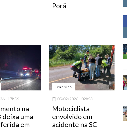
Porã
Trânsito
26 - 17h56
05/02/2026 - 02h53
amento na
Motociclista
 deixa uma
envolvido em
 ferida em
acidente na SC-