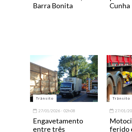
Barra Bonita
Cunha 
Trânsito
Trânsito
27/01/2026 - 02h08
27/01/20
Engavetamento
Motocic
entre três
ferido