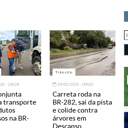
Trânsito
26 - 20h28
24/02/2026 - 00h02
onjunta
Carreta roda na
za transporte
BR-282, sai da pista
dutos
e colide contra
sos na BR-
árvores em
Descanso