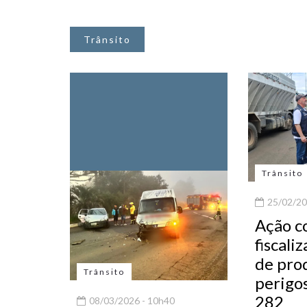
Trânsito
Trânsito
25/02/20
Ação c
fiscali
de pro
Trânsito
perigo
282
08/03/2026 - 10h40