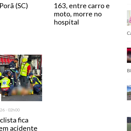
Porã (SC)
163, entre carro e
moto, morre no
hospital
C
B
26 - 02h00
lista fica
 em acidente