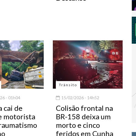
Trânsito
26 - 01h04
15/02/2026 - 14h52
 cai de
Colisão frontal na
e motorista
BR-158 deixa um
traumatismo
morto e cinco
no
feridos em Cunha