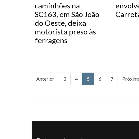
caminhões na
envolv
SC163, em São João
Carret
do Oeste, deixa
motorista preso às
ferragens
Anterior
3
4
5
6
7
Próxim