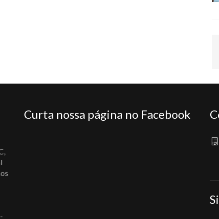
Curta nossa página no Facebook
C
C,
l
nos
S
-