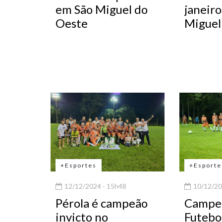
em São Miguel do
janeiro
Oeste
Miguel
+Esportes
+Esporte
12/12/2024 - 15h48
10/12/20
Pérola é campeão
Campe
invicto no
Futebo