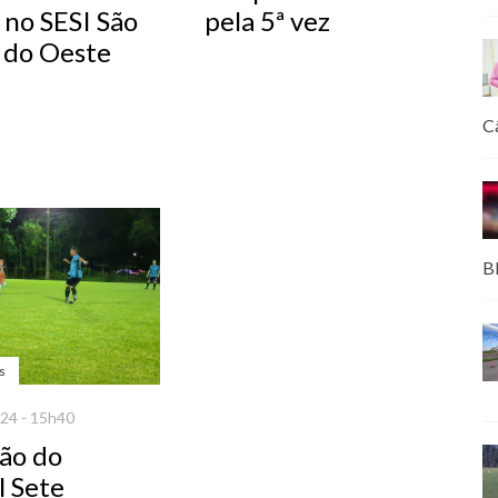
 no SESI São
pela 5ª vez
 do Oeste
C
B
s
24 - 15h40
ão do
l Sete