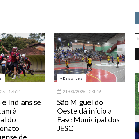
s
+Esportes
25 - 17h14
21/03/2025 - 23h46
 e Indians se
São Miguel do
icam à
Oeste dá início a
al do
Fase Municipal dos
onato
JESC
nense de