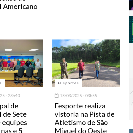
l Americano
s
+Esportes
25 - 23h40
18/03/2025 - 03h55
pal de
Fesporte realiza
l de Sete
vistoria na Pista de
0 equipes
Atletismo de São
nas e 5
Miguel do Oeste