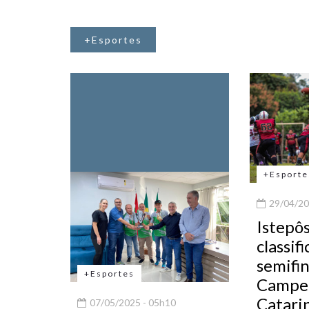
+Esportes
+Esporte
29/04/20
Istepôs
classif
semifin
+Esportes
Campe
Catari
07/05/2025 - 05h10