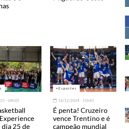
nas
s
+Esportes
25 - 04h01
16/12/2024 - 15h41
sketball
É penta! Cruzeiro
 Experience
vence Trentino e é
 dia 25 de
campeão mundial